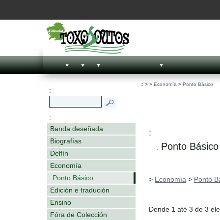
::
>
>
Economía
>
Ponto Básico
:
:
Banda deseñada
:
Biografías
Ponto Básico
:
Delfín
Economía
Ponto Básico
>
Economía
>
Ponto B
Edición e tradución
Ensino
Dende 1 até 3 de 3 el
Fóra de Colección