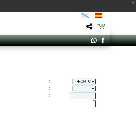
0
:
:
: