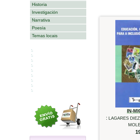
Historia
Investigación
Narrativa
Poesía
Temas locais
:.
:.
:.
:.
:.
:.
:.
:.
:.
IN-M
:
LAGARES DIEZ
MOLE
1