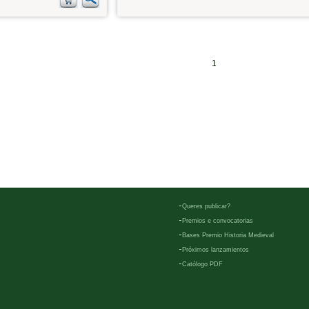
1
-
Queres publicar?
-
Premios e convocatorias
-
Bases Premio Historia Medieval
-
Próximos lanzamientos
-
Católogo PDF