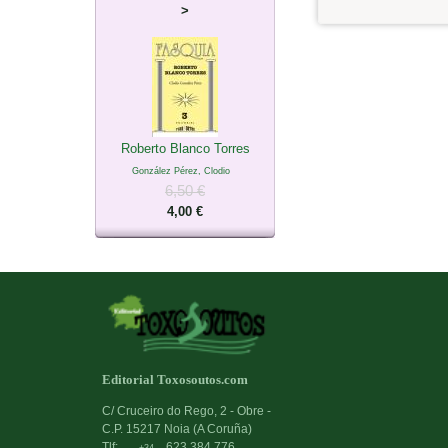
>
Roberto Blanco Torres
González Pérez, Clodio
6,50 €
4,00 €
Editorial Toxosoutos.com
C/ Cruceiro do Rego, 2 - Obre -
C.P. 15217 Noia (A Coruña)
Tlf:
623 384 776