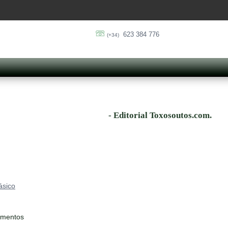
623 384 776
(+34)
- Editorial Toxosoutos.com.
ásico
ementos