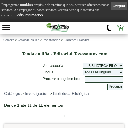
Empregamos
cookies
propias e de terceiros que nos permiten ofrecer os nosos
Aceptar
servizos. Ao empregar os nosos servizos, aceptas o uso que facemos das
cookies.
Máis información
0
::
Comezo
>
Catálogo en liña
>
Investigación
>
Biblioteca Filológica
Tenda en liña - Editorial Toxosoutos.com.
Ver categoría:
Lingua:
Procurar o seguinte texto:
Catálogo
>
Investigación
>
Biblioteca Filológica
Dende 1 até 11 de 11 elementos
1