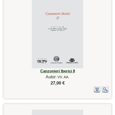
Canzonieri Iberici II
Autor:
VV. AA.
27,00 €