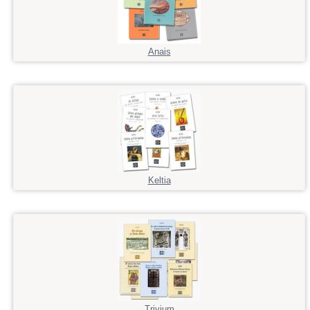
Anais
Keltia
Trivium