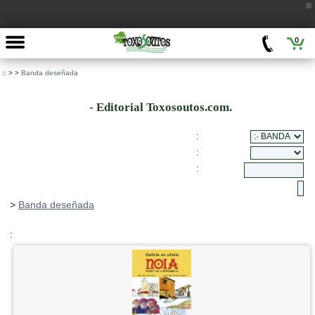
0
::
>
>
Banda deseñada
- Editorial Toxosoutos.com.
:
:
:
>
Banda deseñada
: