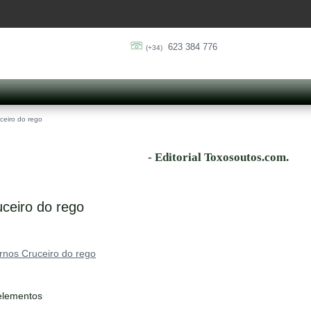
623 384 776
(+34)
ceiro do rego
- Editorial Toxosoutos.com.
ceiro do rego
nos Cruceiro do rego
elementos