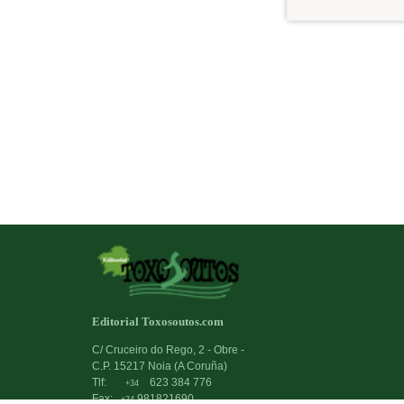
Editorial Toxosoutos.com
C/ Cruceiro do Rego, 2 - Obre -
C.P. 15217 Noia (A Coruña)
Tlf:
623 384 776
+34
Fax:
981821690
+34