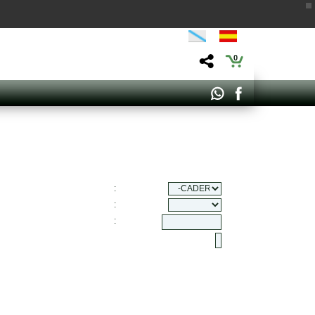
0
:
:
: