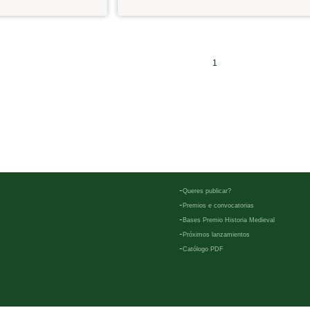
1
-
Queres publicar?
-
Premios e convocatorias
-
Bases Premio Historia Medieval
-
Próximos lanzamientos
-
Católogo PDF