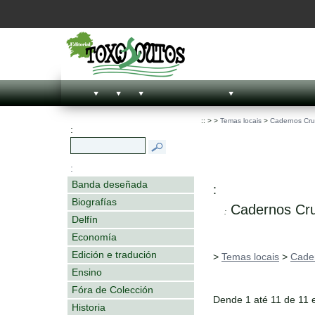
::
>
>
Temas locais
>
Cadernos Cru
:
:
Banda deseñada
:
Biografías
Cadernos Cru
:
Delfín
Economía
Edición e tradución
>
Temas locais
>
Cader
Ensino
Fóra de Colección
Dende 1 até 11 de 11 
Historia