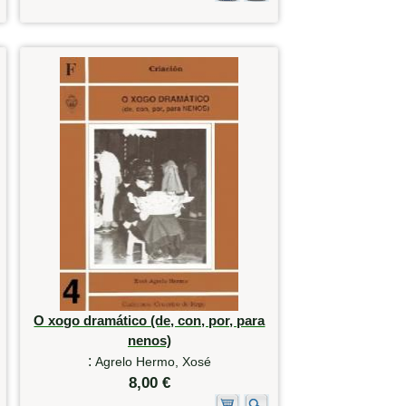
O xogo dramático (de, con, por, para
nenos)
:
Agrelo Hermo, Xosé
8,00 €