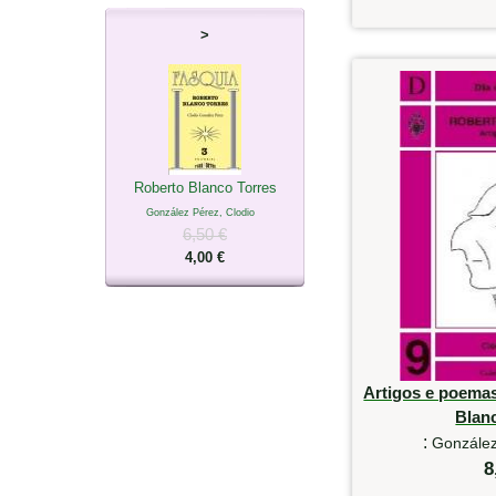
>
Roberto Blanco Torres
González Pérez, Clodio
6,50 €
4,00 €
Artigos e poema
Blan
:
González
8