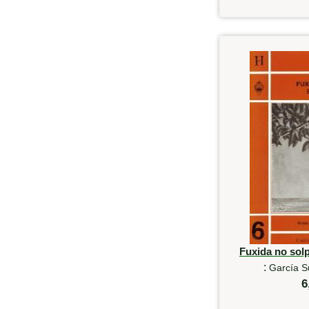
Fuxida no sol
:
García S
6