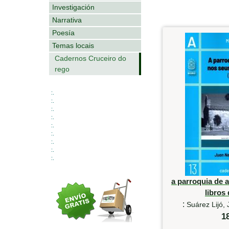
Investigación
Narrativa
Poesía
Temas locais
Cadernos Cruceiro do
rego
:.
:.
:.
:.
:.
:.
:.
:.
:.
a parroquia de 
libros 
:
Suárez Lijó
1