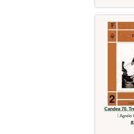
Candea 70. Tr
:
Agrelo
8