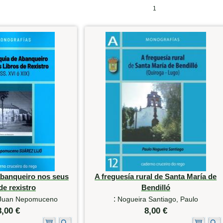
1
abanqueiro nos seus
A freguesía rural de Santa María de
de rexistro
Bendilló
:
, Juan Nepomuceno
Nogueira Santiago, Paulo
8,00 €
8,00 €