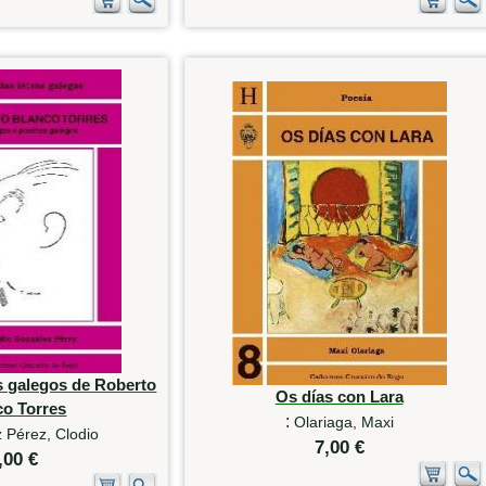
s galegos de Roberto
Os días con Lara
co Torres
:
Olariaga, Maxi
 Pérez, Clodio
7,00 €
,00 €