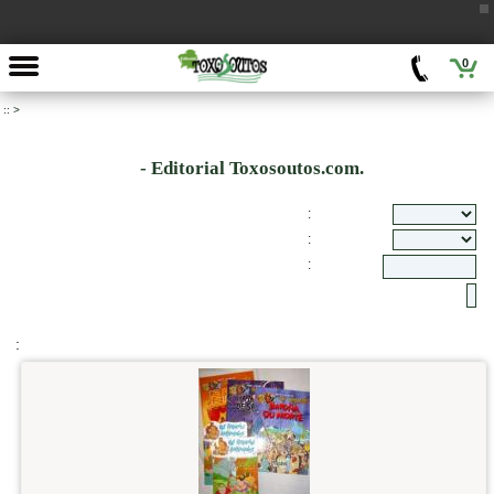
0
::
>
- Editorial Toxosoutos.com.
:
:
:
: