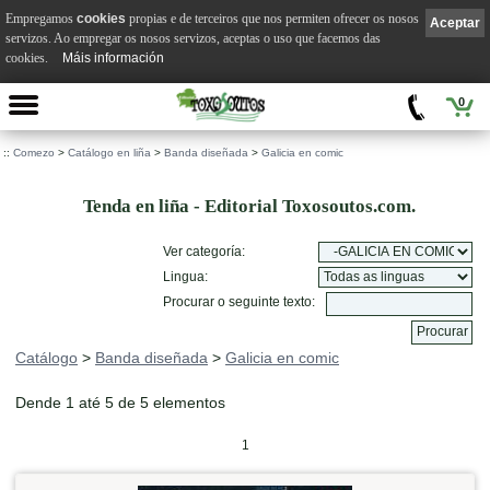
Empregamos
cookies
propias e de terceiros que nos permiten ofrecer os nosos
Aceptar
servizos. Ao empregar os nosos servizos, aceptas o uso que facemos das
cookies.
Máis información
0
::
Comezo
>
Catálogo en liña
>
Banda diseñada
>
Galicia en comic
Tenda en liña - Editorial Toxosoutos.com.
Ver categoría:
Lingua:
Procurar o seguinte texto:
Catálogo
>
Banda diseñada
>
Galicia en comic
Dende 1 até 5 de 5 elementos
1