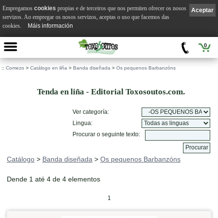
Empregamos
cookies
propias e de terceiros que nos permiten ofrecer os nosos
Aceptar
servizos. Ao empregar os nosos servizos, aceptas o uso que facemos das
cookies.
Máis información
0
::
Comezo
>
Catálogo en liña
>
Banda diseñada
>
Os pequenos Barbanzóns
Tenda en liña - Editorial Toxosoutos.com.
Ver categoría:
Lingua:
Procurar o seguinte texto:
Catálogo
>
Banda diseñada
>
Os pequenos Barbanzóns
Dende 1 até 4 de 4 elementos
1