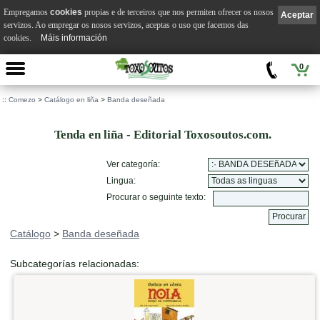
Empregamos
cookies
propias e de terceiros que nos permiten ofrecer os nosos
Aceptar
servizos. Ao empregar os nosos servizos, aceptas o uso que facemos das
cookies.
Máis información
0
::
Comezo
>
Catálogo en liña
>
Banda deseñada
Tenda en liña - Editorial Toxosoutos.com.
Ver categoría:
Lingua:
Procurar o seguinte texto:
Catálogo
>
Banda deseñada
Subcategorías relacionadas: