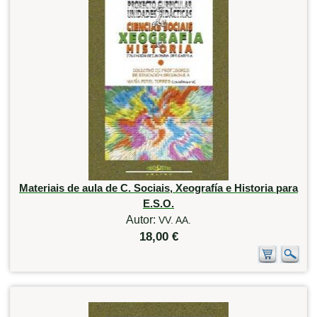
Materiais de aula de C. Sociais, Xeografía e Historia para
E.S.O.
Autor:
VV. AA.
18,00 €