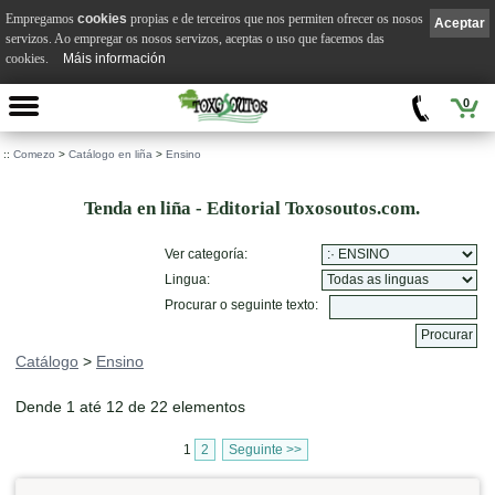
Empregamos
cookies
propias e de terceiros que nos permiten ofrecer os nosos
Aceptar
servizos. Ao empregar os nosos servizos, aceptas o uso que facemos das
cookies.
Máis información
0
::
Comezo
>
Catálogo en liña
>
Ensino
Tenda en liña - Editorial Toxosoutos.com.
Ver categoría:
Lingua:
Procurar o seguinte texto:
Catálogo
>
Ensino
Dende 1 até 12 de 22 elementos
1
2
Seguinte >>