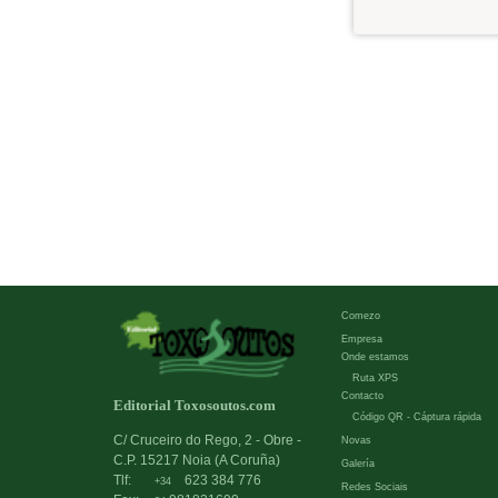
Comezo
Empresa
Onde estamos
Ruta XPS
Contacto
Editorial Toxosoutos.com
Código QR - Cáptura rápida
C/ Cruceiro do Rego, 2 - Obre -
Novas
C.P. 15217 Noia (A Coruña)
Galería
Tlf:
623 384 776
+34
Redes Sociais