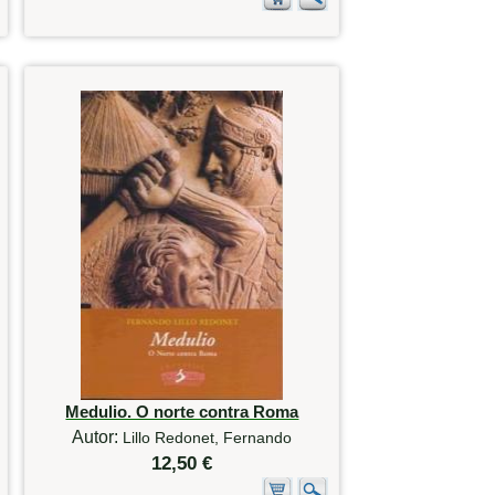
Medulio. O norte contra Roma
Autor:
Lillo Redonet, Fernando
12,50 €