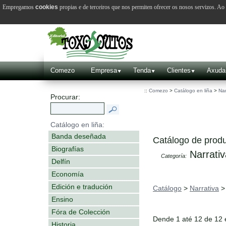
Empregamos
cookies
propias e de terceiros que nos permiten ofrecer os nosos servizos. A
Comezo
Empresa
Tenda
Clientes
Axuda
::
Comezo
>
Catálogo en liña
>
Nar
Procurar:
Catálogo en liña:
Banda deseñada
Catálogo de produ
Biografías
Narrativ
Categoría:
Delfín
Economía
Edición e tradución
Catálogo
>
Narrativa
Ensino
Fóra de Colección
Dende 1 até 12 de 12
Historia