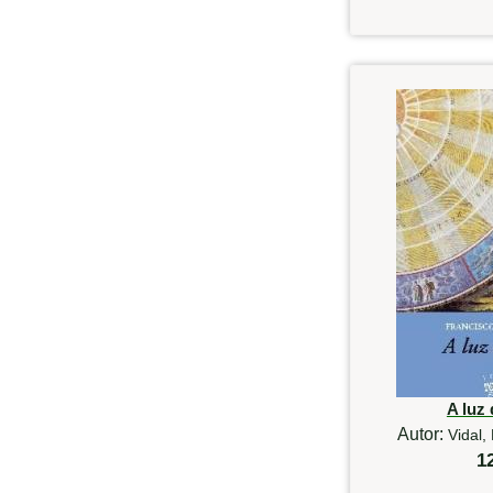
A luz 
Autor:
Vidal,
1