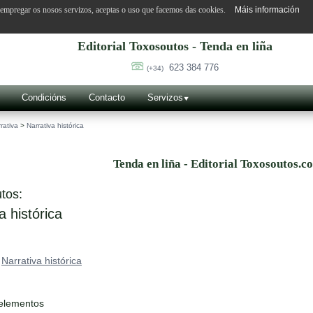
o empregar os nosos servizos, aceptas o uso que facemos das cookies.
Máis información
Editorial Toxosoutos - Tenda en liña
623 384 776
(+34)
Condicións
Contacto
Servizos
rativa
>
Narrativa histórica
Tenda en liña - Editorial Toxosoutos.c
tos:
a histórica
>
Narrativa histórica
 elementos