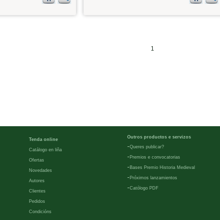
1
Outros productos e servizos
Tenda online
-
Queres publicar?
Catálogo en liña
-
Premios e convocatorias
Ofertas
-
Bases Premio Historia Medieval
Novedades
-
Próximos lanzamientos
Autores
-
Católogo PDF
Clientes
Pedidos
Condicións