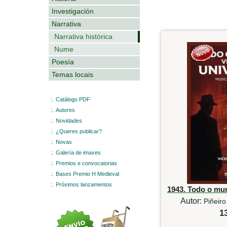
Investigación
Narrativa
Narrativa histórica
Nume
Poesía
Temas locais
:.
Catálogo PDF
:.
Autores
:.
Novidades
:.
¿Queres publicar?
:.
Novas
:.
Galería de imaxes
:.
Premios e convocatorias
:.
Bases Premio H Medieval
:.
Próximos lanzamentos
1943. Todo o mu
Autor:
Piñeiro
1