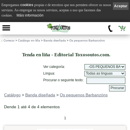
Empregamos
cookies
propias e de terceiros que nos permiten ofrecer os nosos
Aceptar
servizos. Ao empregar os nosos servizos, aceptas o uso que facemos das
cookies.
Máis información
0
::
Comezo
>
Catálogo en liña
>
Banda diseñada
>
Os pequenos Barbanzóns
Tenda en liña - Editorial Toxosoutos.com.
Ver categoría:
Lingua:
Procurar o seguinte texto:
Catálogo
>
Banda diseñada
>
Os pequenos Barbanzóns
Dende 1 até 4 de 4 elementos
1