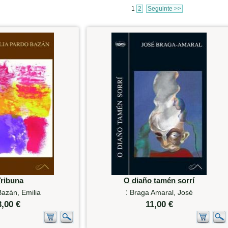
1
2
Seguinte >>
Tribuna
O diaño tamén sorrí
:
azán, Emilia
Braga Amaral, José
3,00 €
11,00 €