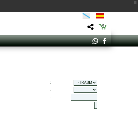
0
:
:
: