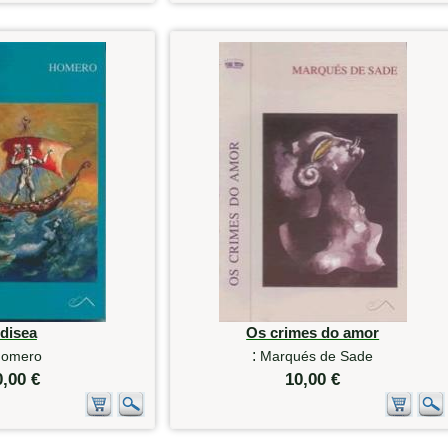
disea
Os crimes do amor
:
omero
Marqués de Sade
0,00 €
10,00 €