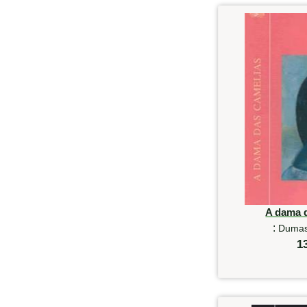
A dama 
:
Dumas
1