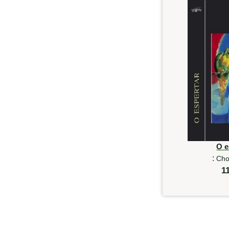
O e
:
Cho
1