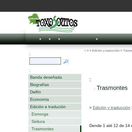
::
>
>
Edición y traducción
>
Trasm
:
:
Banda deseñada
:
Biografías
Trasmontes
:
Delfín
Economía
Edición e tradución
>
Edición y traducción
Esmorga
Seitura
Dende 1 até 12 de 14
Trasmontes