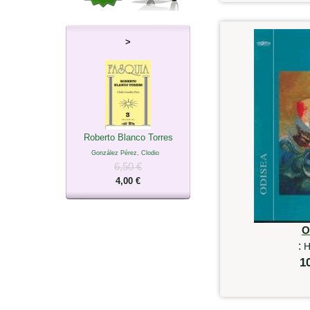
>
Roberto Blanco Torres
González Pérez, Clodio
6,50 €
4,00 €
O
:
H
1