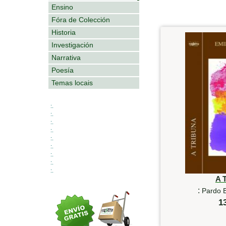
Ensino
Fóra de Colección
Historia
Investigación
Narrativa
Poesía
Temas locais
:.
:.
:.
:.
:.
:.
:.
:.
:.
A 
:
Pardo B
1