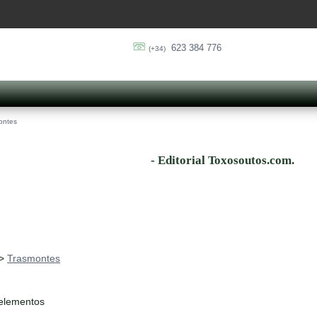
623 384 776
(+34)
ontes
- Editorial Toxosoutos.com.
>
Trasmontes
 elementos