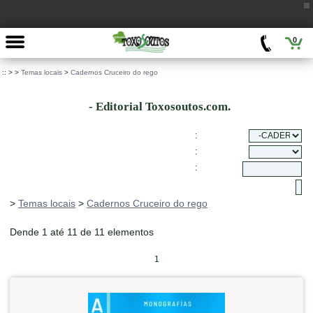
0
::
>
>
Temas locais
>
Cadernos Cruceiro do rego
- Editorial Toxosoutos.com.
:
:
:
>
Temas locais
>
Cadernos Cruceiro do rego
Dende 1 até 11 de 11 elementos
1