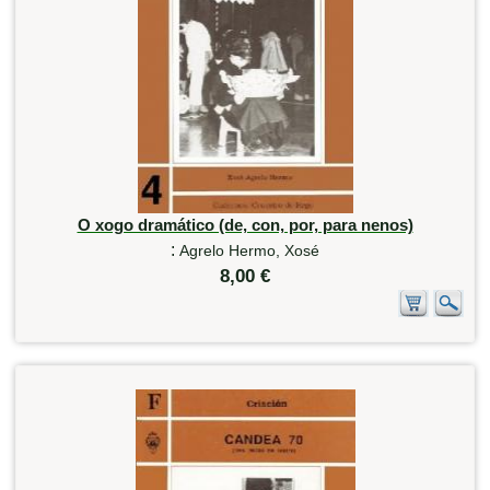
O xogo dramático (de, con, por, para nenos)
:
Agrelo Hermo, Xosé
8,00 €