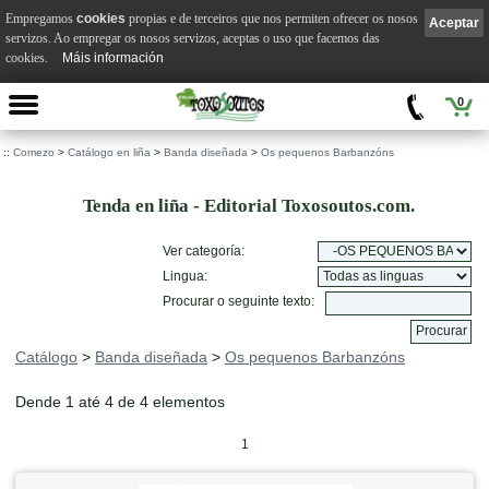
Empregamos
cookies
propias e de terceiros que nos permiten ofrecer os nosos
Aceptar
servizos. Ao empregar os nosos servizos, aceptas o uso que facemos das
cookies.
Máis información
0
::
Comezo
>
Catálogo en liña
>
Banda diseñada
>
Os pequenos Barbanzóns
Tenda en liña - Editorial Toxosoutos.com.
Ver categoría:
Lingua:
Procurar o seguinte texto:
Catálogo
>
Banda diseñada
>
Os pequenos Barbanzóns
Dende 1 até 4 de 4 elementos
1