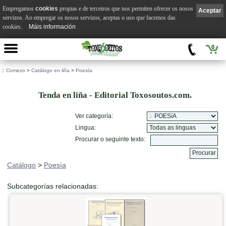
Empregamos
cookies
propias e de terceiros que nos permiten ofrecer os nosos
Aceptar
servizos. Ao empregar os nosos servizos, aceptas o uso que facemos das
cookies.
Máis información
0
::
Comezo
>
Catálogo en liña
>
Poesía
Tenda en liña - Editorial Toxosoutos.com.
Ver categoría:
Lingua:
Procurar o seguinte texto:
Catálogo
>
Poesía
Subcategorías relacionadas: