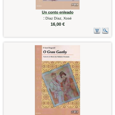
Un conto enleado
:
Díaz Díaz, Xosé
16,00 €