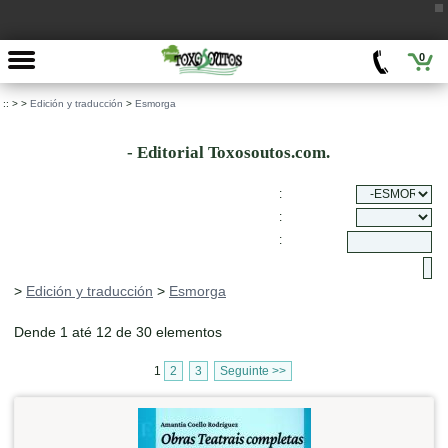
0
::
>
>
Edición y traducción
>
Esmorga
- Editorial Toxosoutos.com.
:
:
:
>
Edición y traducción
>
Esmorga
Dende 1 até 12 de 30 elementos
1
2
3
Seguinte >>