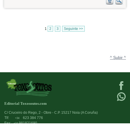
1
2
3
Seguinte >>
^ Subir ^
Editorial Toxosoutos.com
C/ Cruceiro do Rego, 2 - Obre - C.P. 15217 Noia (A Coruña)
Tlf:
623 384 776
+34
Fax:
981821690
+34