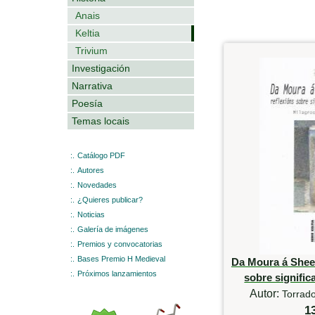
Anais
Keltia
Trivium
Investigación
Narrativa
Poesía
Temas locais
:.
Catálogo PDF
:.
Autores
:.
Novedades
:.
¿Quieres publicar?
:.
Noticias
:.
Galería de imágenes
:.
Premios y convocatorias
:.
Bases Premio H Medieval
Da Moura á Sheel
:.
Próximos lanzamientos
sobre signific
Autor:
Torrad
1