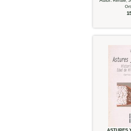
Autor:
Renale, J
Ort
1
ASTURES 