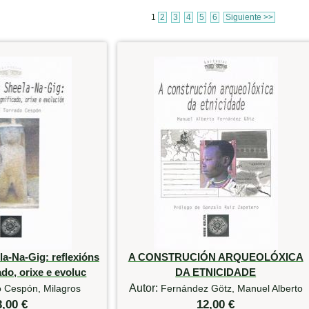
1
2
3
4
5
6
Siguiente >>
a-Na-Gig: reflexións
A CONSTRUCIÓN ARQUEOLÓXICA
ado, orixe e evoluc
DA ETNICIDADE
Autor:
o Cespón, Milagros
Fernández Götz, Manuel Alberto
3,00 €
12,00 €