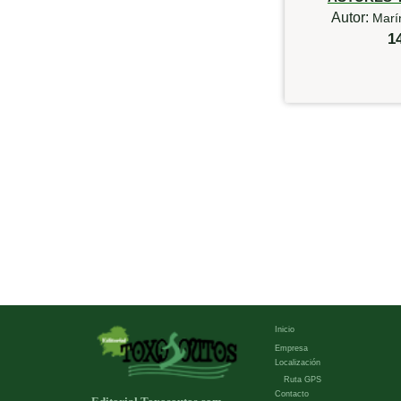
Autor:
Marí
1
Inicio
Empresa
Localización
Ruta GPS
Contacto