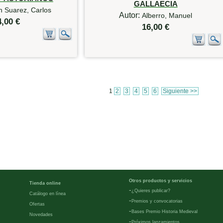
GALLAECIA
n Suarez, Carlos
Autor:
Alberro, Manuel
4,00 €
16,00 €
1
2
3
4
5
6
Siguiente >>
Otros productos y servicios
Tienda online
-
¿Quieres publicar?
Catálogo en línea
-
Premios y convocatorias
Ofertas
-
Bases Premio Historia Medieval
Novedades
-
Próximos lanzamientos