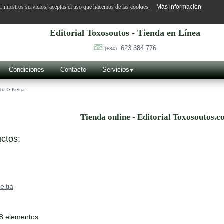
ar nuestros servicios, aceptas el uso que hacemos de las cookies.
Más información
Editorial Toxosoutos - Tienda en Línea
623 384 776
(+34)
Condiciones
Contacto
Servicios
ria
>
Keltia
Tienda online - Editorial Toxosoutos.c
ctos:
eltia
68 elementos