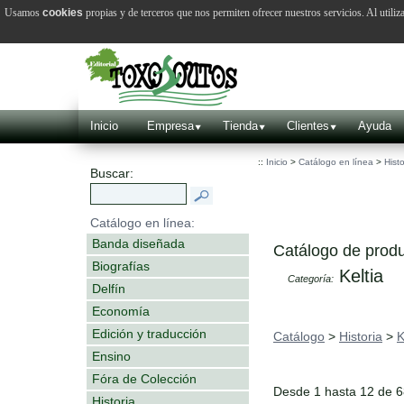
Usamos
cookies
propias y de terceros que nos permiten ofrecer nuestros servicios. Al utiliz
Inicio
Empresa
Tienda
Clientes
Ayuda
::
Inicio
>
Catálogo en línea
>
Histo
Buscar:
Catálogo en línea:
Banda diseñada
Catálogo de produ
Biografías
Keltia
Categoría:
Delfín
Economía
Edición y traducción
Catálogo
>
Historia
>
K
Ensino
Fóra de Colección
Desde 1 hasta 12 de 
Historia