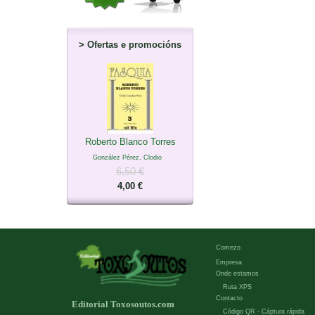
>
Ofertas e promocións
Roberto Blanco Torres
González Pérez, Clodio
6,50 €
4,00 €
Comezo
Empresa
Onde estamos
Ruta XPS
Contacto
Editorial Toxosoutos.com
Código QR - Cáptura rápida