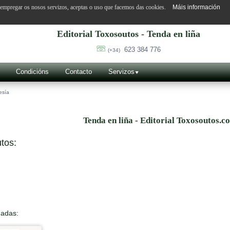
o empregar os nosos servizos, aceptas o uso que facemos das cookies.
Máis información
Editorial Toxosoutos - Tenda en liña
623 384 776
(+34)
Condicións
Contacto
Servizos
esía
Tenda en liña - Editorial Toxosoutos.c
tos:
nadas: