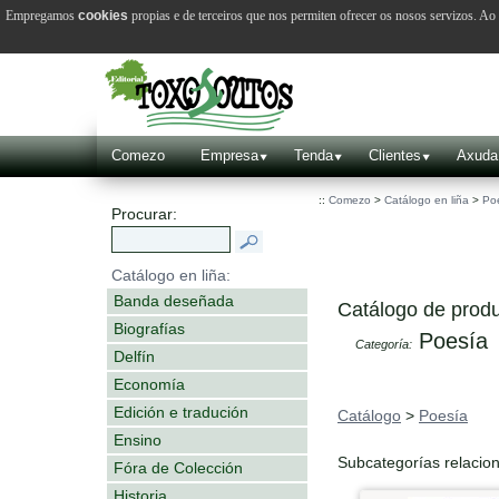
Empregamos
cookies
propias e de terceiros que nos permiten ofrecer os nosos servizos. A
Comezo
Empresa
Tenda
Clientes
Axuda
::
Comezo
>
Catálogo en liña
>
Po
Procurar:
Catálogo en liña:
Banda deseñada
Catálogo de produ
Biografías
Poesía
Categoría:
Delfín
Economía
Edición e tradución
Catálogo
>
Poesía
Ensino
Subcategorías relacio
Fóra de Colección
Historia