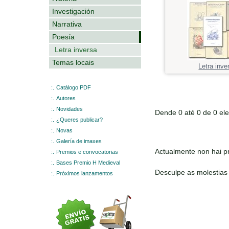
Investigación
Narrativa
Poesía
Letra inversa
Temas locais
Letra inve
:.
Catálogo PDF
:.
Autores
:.
Novidades
Dende 0 até 0 de 0 el
:.
¿Queres publicar?
:.
Novas
:.
Galería de imaxes
Actualmente non hai pr
:.
Premios e convocatorias
:.
Bases Premio H Medieval
Desculpe as molestias
:.
Próximos lanzamentos