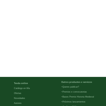
Outros productos e servizos
Tenda online
-
Queres publicar?
Catálogo en liña
-
Premios e convocatorias
Ofertas
-
Bases Premio Historia Medieval
Novedades
-
Próximos lanzamientos
Autores