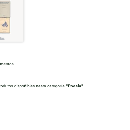
rsa
ementos
odutos dispoñibles nesta categoría
"Poesía"
.