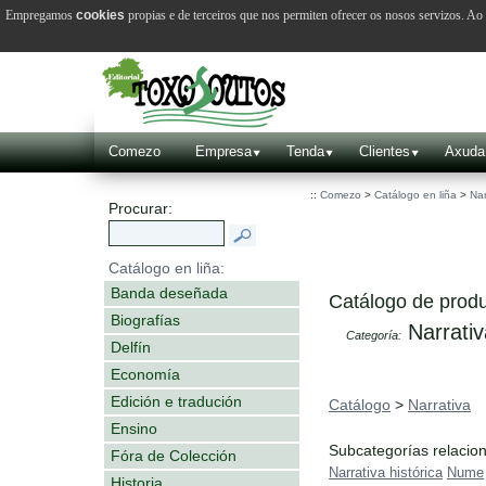
Empregamos
cookies
propias e de terceiros que nos permiten ofrecer os nosos servizos. A
Comezo
Empresa
Tenda
Clientes
Axuda
::
Comezo
>
Catálogo en liña
>
Nar
Procurar:
Catálogo en liña:
Banda deseñada
Catálogo de produ
Biografías
Narrativ
Categoría:
Delfín
Economía
Edición e tradución
Catálogo
>
Narrativa
Ensino
Subcategorías relacio
Fóra de Colección
Narrativa histórica
Nume
Historia