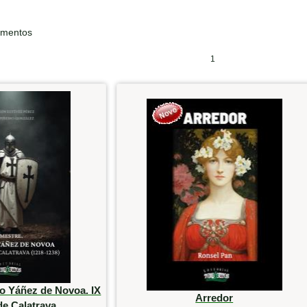
ementos
1
o Yáñez de Novoa. IX
Arredor
de Calatrava