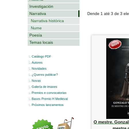
Investigación
Narrativa
Dende 1 até 3 de 3 el
Narrativa histórica
Nume
Poesía
Temas locais
:.
Catálogo PDF
:.
Autores
:.
Novidades
:.
¿Queres publicar?
:.
Novas
:.
Galería de imaxes
:.
Premios e convocatorias
:.
Bases Premio H Medieval
:.
Próximos lanzamentos
O mestre. Gonzal
mestre 