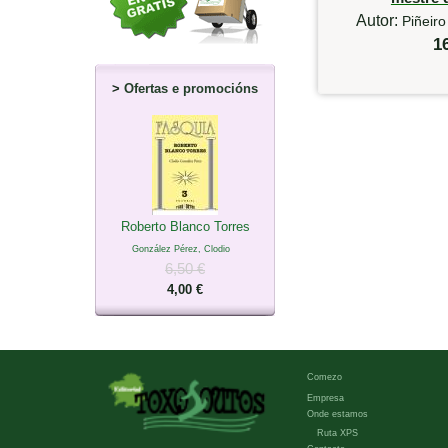
Autor:
Piñeiro
1
>
Ofertas e promocións
Roberto Blanco Torres
González Pérez, Clodio
6,50 €
4,00 €
Comezo
Empresa
Onde estamos
Ruta XPS