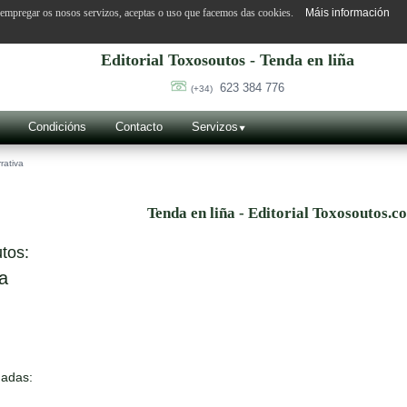
o empregar os nosos servizos, aceptas o uso que facemos das cookies.
Máis información
Editorial Toxosoutos - Tenda en liña
623 384 776
(+34)
Condicións
Contacto
Servizos
rativa
Tenda en liña - Editorial Toxosoutos.c
tos:
a
nadas: