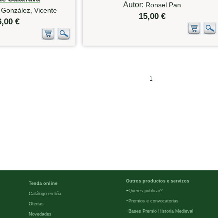
Autor:
Ronsel Pan
 González, Vicente
15,00 €
6,00 €
1
Outros productos e servizos
Tenda online
-
Queres publicar?
Catálogo en liña
-
Premios e convocatorias
Ofertas
-
Bases Premio Historia Medieval
Novedades