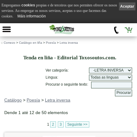
Empregamos
cookies
propias e de terceiros que nos permiten ofrecer os nosos
Aceptar
servizos. Ao empregar os nosos servizos, aceptas o uso que facemos das
cookies.
Máis información
0
::
Comezo
>
Catálogo en liña
>
Poesía
>
Letra inversa
Tenda en liña - Editorial Toxosoutos.com.
Ver categoría:
Lingua:
Procurar o seguinte texto:
Catálogo
>
Poesía
>
Letra inversa
Dende 1 até 12 de 50 elementos
1
2
3
Seguinte >>