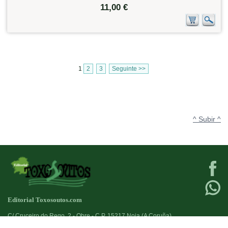
11,00 €
1
2
3
Seguinte >>
^ Subir ^
Editorial Toxosoutos.com
C/ Cruceiro do Rego, 2 - Obre - C.P. 15217 Noia (A Coruña)
Tlf:
623 384 776
+34