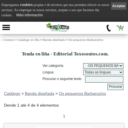
Empregamos
cookies
propias e de terceiros que nos permiten ofrecer os nosos
Aceptar
servizos. Ao empregar os nosos servizos, aceptas o uso que facemos das
cookies.
Máis información
0
::
Comezo
>
Catálogo en liña
>
Banda diseñada
>
Os pequenos Barbanzóns
Tenda en liña - Editorial Toxosoutos.com.
Ver categoría:
Lingua:
Procurar o seguinte texto:
Catálogo
>
Banda diseñada
>
Os pequenos Barbanzóns
Dende 1 até 4 de 4 elementos
1