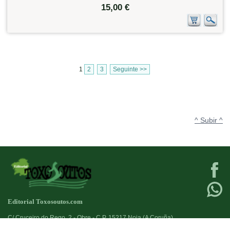
15,00 €
1
2
3
Seguinte >>
^ Subir ^
Editorial Toxosoutos.com
C/ Cruceiro do Rego, 2 - Obre - C.P. 15217 Noia (A Coruña)
Tlf:
623 384 776
+34