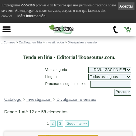
Empregamos
cookies
propias e de terceiros que nos permiten ofrecer os nosos
Aceptar
servizos. Ao empregar os nosos servizos, aceptas o uso que facemos das
cookies.
Máis información
0
::
Comezo
>
Catálogo en liña
>
Investigación
>
Divulgación e ensaio
Tenda en liña - Editorial Toxosoutos.com.
Ver categoría:
Lingua:
Procurar o seguinte texto:
Catálogo
>
Investigación
>
Divulgación e ensaio
Dende 1 até 12 de 59 elementos
1
2
3
Seguinte >>