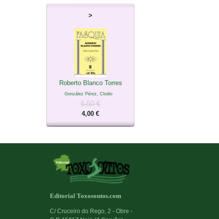
>
Roberto Blanco Torres
González Pérez, Clodio
6,50 €
4,00 €
Editorial Toxosoutos.com
C/ Cruceiro do Rego, 2 - Obre -