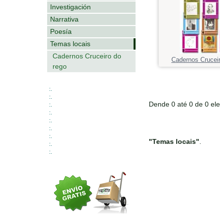
Investigación
Narrativa
Poesía
Temas locais
Cadernos Cruceiro do
Cadernos Cruceir
rego
:.
:.
Dende 0 até 0 de 0 el
:.
:.
:.
:.
:.
"Temas locais"
.
:.
:.