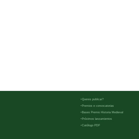
-
Queres publicar?
-
Premios e convocatorias
-
Bases Premio Historia Medieval
-
Próximos lanzamientos
-
Católogo PDF