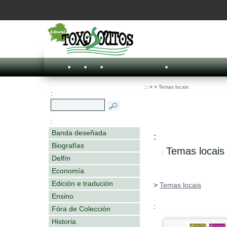
::
>
>
Temas locais
:
:
Banda deseñada
:
Biografías
Temas locais
:
Delfín
Economía
Edición e tradución
>
Temas locais
Ensino
:
Fóra de Colección
Historia