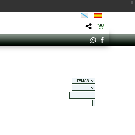
0
:
:
: