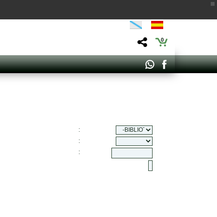
0
:
:
: