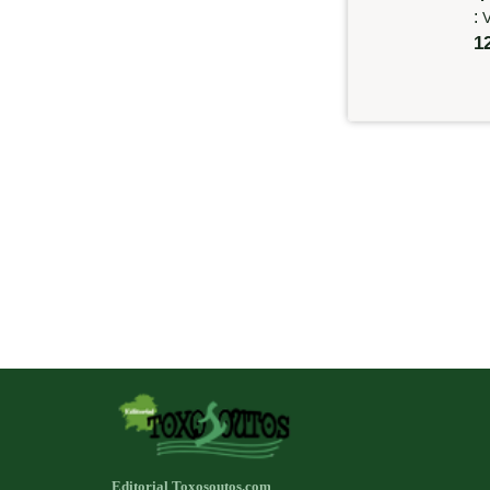
:
V
1
Editorial Toxosoutos.com