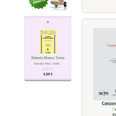
>
Roberto Blanco Torres
González Pérez, Clodio
6,50 €
4,00 €
Canzonie
:
V
2