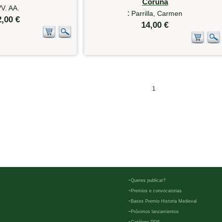
Coruña
V. AA.
:
Parrilla, Carmen
2,00 €
14,00 €
1
-
Queres publicar?
-
Premios e convocatorias
-
Bases Premio Historia Medieval
-
Próximos lanzamientos
-