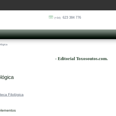
623 384 776
(+34)
ológica
- Editorial Toxosoutos.com.
ológica
oteca Filológica
elementos