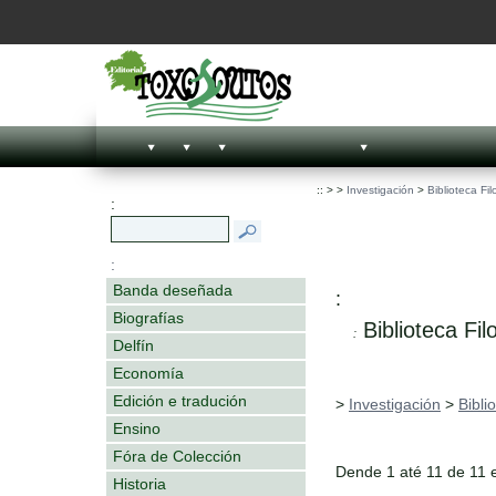
::
>
>
Investigación
>
Biblioteca Fil
:
:
Banda deseñada
:
Biografías
Biblioteca Fil
:
Delfín
Economía
Edición e tradución
>
Investigación
>
Bibli
Ensino
Fóra de Colección
Dende 1 até 11 de 11 
Historia