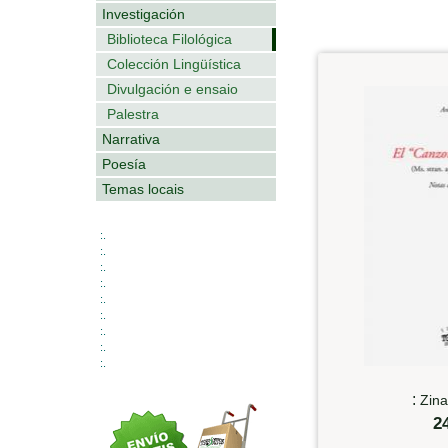
Investigación
Biblioteca Filológica
Colección Lingüística
Divulgación e ensaio
Palestra
Narrativa
Poesía
Temas locais
:.
:.
:.
:.
:.
:.
:.
:.
:.
:
Zina
2