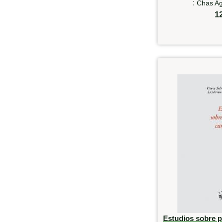
:
Chas Ag
1
Estudios sobre p