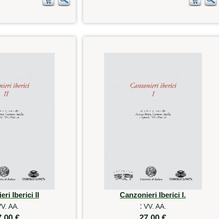
ri Iberici II
Canzonieri Iberici I.
:
V. AA.
VV. AA.
7,00 €
27,00 €