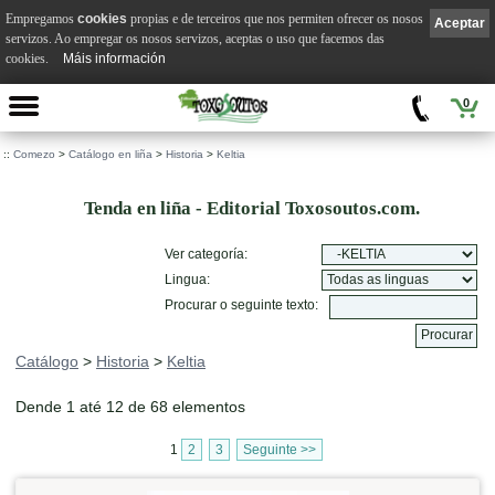
Empregamos
cookies
propias e de terceiros que nos permiten ofrecer os nosos
Aceptar
servizos. Ao empregar os nosos servizos, aceptas o uso que facemos das
cookies.
Máis información
0
::
Comezo
>
Catálogo en liña
>
Historia
>
Keltia
Tenda en liña - Editorial Toxosoutos.com.
Ver categoría:
Lingua:
Procurar o seguinte texto:
Catálogo
>
Historia
>
Keltia
Dende 1 até 12 de 68 elementos
1
2
3
Seguinte >>