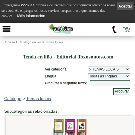
Empregamos
cookies
propias e de terceiros que nos permiten ofrecer os nosos
Aceptar
servizos. Ao empregar os nosos servizos, aceptas o uso que facemos das
cookies.
Máis información
0
::
Comezo
>
Catálogo en liña
>
Temas locais
Tenda en liña - Editorial Toxosoutos.com.
Ver categoría:
Lingua:
Procurar o seguinte texto:
Catálogo
>
Temas locais
Subcategorías relacionadas: