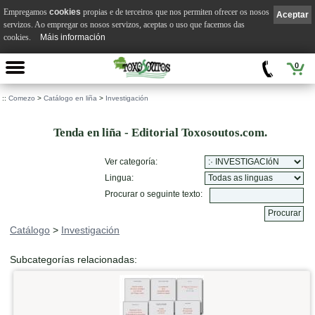
Empregamos
cookies
propias e de terceiros que nos permiten ofrecer os nosos
Aceptar
servizos. Ao empregar os nosos servizos, aceptas o uso que facemos das
cookies.
Máis información
0
::
Comezo
>
Catálogo en liña
>
Investigación
Tenda en liña - Editorial Toxosoutos.com.
Ver categoría:
Lingua:
Procurar o seguinte texto:
Catálogo
>
Investigación
Subcategorías relacionadas: