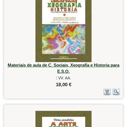
Materiais de aula de C. Sociais, Xeografía e Historia para
E.S.O.
:
VV. AA.
18,00 €