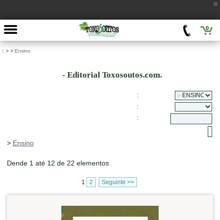
0
::
>
>
Ensino
- Editorial Toxosoutos.com.
:
:
:
>
Ensino
Dende 1 até 12 de 22 elementos
1
2
Seguinte >>