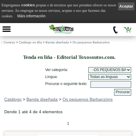
Empregamos
cookies
propias e de terceiros que nos permiten ofrecer os nosos
Aceptar
servizos. Ao empregar os nosos servizos, aceptas o uso que facemos das
cookies.
Máis información
0
::
Comezo
>
Catálogo en liña
>
Banda diseñada
>
Os pequenos Barbanzóns
Tenda en liña - Editorial Toxosoutos.com.
Ver categoría:
Lingua:
Procurar o seguinte texto:
Catálogo
>
Banda diseñada
>
Os pequenos Barbanzóns
Dende 1 até 4 de 4 elementos
1