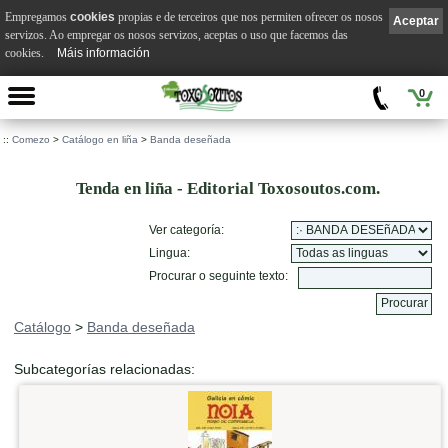
Empregamos
cookies
propias e de terceiros que nos permiten ofrecer os nosos
Aceptar
servizos. Ao empregar os nosos servizos, aceptas o uso que facemos das
cookies.
Máis información
0
::
Comezo
>
Catálogo en liña
>
Banda deseñada
Tenda en liña - Editorial Toxosoutos.com.
Ver categoría:
Lingua:
Procurar o seguinte texto:
Catálogo
>
Banda deseñada
Subcategorías relacionadas: