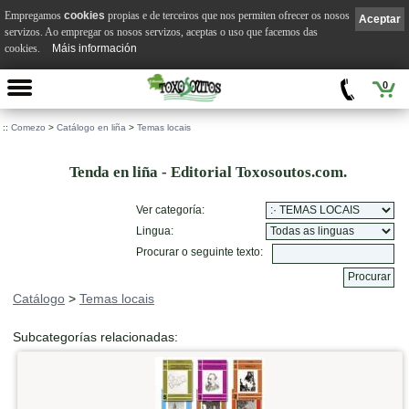
Empregamos
cookies
propias e de terceiros que nos permiten ofrecer os nosos
Aceptar
servizos. Ao empregar os nosos servizos, aceptas o uso que facemos das
cookies.
Máis información
0
::
Comezo
>
Catálogo en liña
>
Temas locais
Tenda en liña - Editorial Toxosoutos.com.
Ver categoría:
Lingua:
Procurar o seguinte texto:
Catálogo
>
Temas locais
Subcategorías relacionadas: