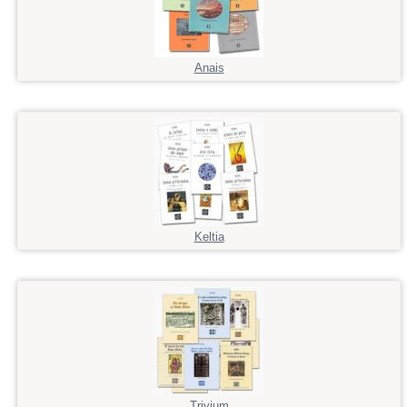
Anais
Keltia
Trivium