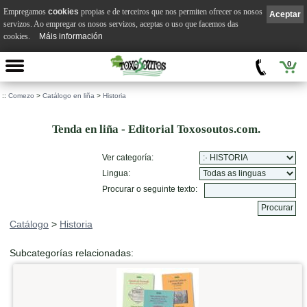
Empregamos
cookies
propias e de terceiros que nos permiten ofrecer os nosos
Aceptar
servizos. Ao empregar os nosos servizos, aceptas o uso que facemos das
cookies.
Máis información
0
::
Comezo
>
Catálogo en liña
>
Historia
Tenda en liña - Editorial Toxosoutos.com.
Ver categoría:
Lingua:
Procurar o seguinte texto:
Catálogo
>
Historia
Subcategorías relacionadas: