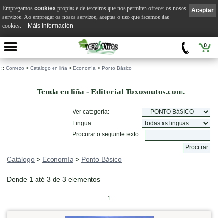
Empregamos
cookies
propias e de terceiros que nos permiten ofrecer os nosos
Aceptar
servizos. Ao empregar os nosos servizos, aceptas o uso que facemos das
cookies.
Máis información
0
::
Comezo
>
Catálogo en liña
>
Economía
>
Ponto Básico
Tenda en liña - Editorial Toxosoutos.com.
Ver categoría:
Lingua:
Procurar o seguinte texto:
Catálogo
>
Economía
>
Ponto Básico
Dende 1 até 3 de 3 elementos
1