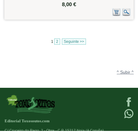
8,00 €
1
2
Seguinte >>
^ Subir ^
Editorial Toxosoutos.com
C/ Cruceiro do Rego, 2 - Obre - C.P. 15217 Noia (A Coruña)
Tlf:
623 384 776
+34