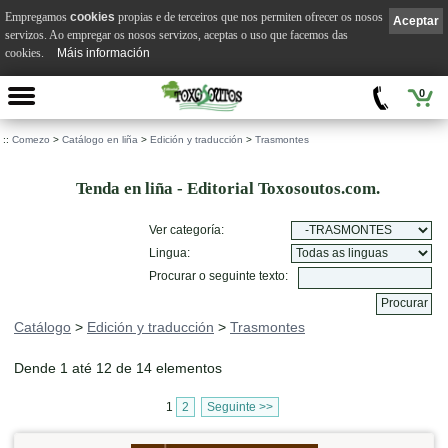
Empregamos
cookies
propias e de terceiros que nos permiten ofrecer os nosos
Aceptar
servizos. Ao empregar os nosos servizos, aceptas o uso que facemos das
cookies.
Máis información
0
::
Comezo
>
Catálogo en liña
>
Edición y traducción
>
Trasmontes
Tenda en liña - Editorial Toxosoutos.com.
Ver categoría:
Lingua:
Procurar o seguinte texto:
Catálogo
>
Edición y traducción
>
Trasmontes
Dende 1 até 12 de 14 elementos
1
2
Seguinte >>