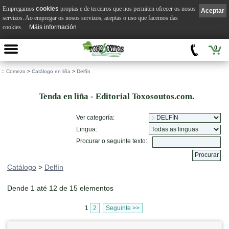
Empregamos
cookies
propias e de terceiros que nos permiten ofrecer os nosos
Aceptar
servizos. Ao empregar os nosos servizos, aceptas o uso que facemos das
cookies.
Máis información
0
::
Comezo
>
Catálogo en liña
>
Delfín
Tenda en liña - Editorial Toxosoutos.com.
Ver categoría:
Lingua:
Procurar o seguinte texto:
Catálogo
>
Delfín
Dende 1 até 12 de 15 elementos
1
2
Seguinte >>