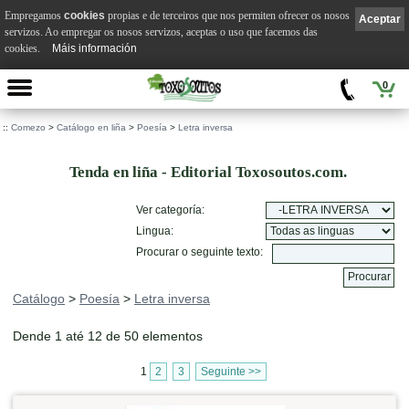
Empregamos
cookies
propias e de terceiros que nos permiten ofrecer os nosos
Aceptar
servizos. Ao empregar os nosos servizos, aceptas o uso que facemos das
cookies.
Máis información
0
::
Comezo
>
Catálogo en liña
>
Poesía
>
Letra inversa
Tenda en liña - Editorial Toxosoutos.com.
Ver categoría:
Lingua:
Procurar o seguinte texto:
Catálogo
>
Poesía
>
Letra inversa
Dende 1 até 12 de 50 elementos
1
2
3
Seguinte >>