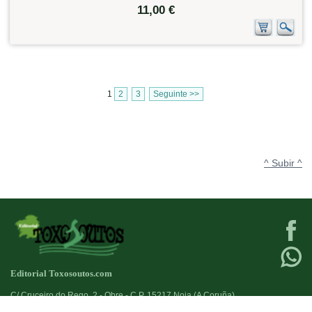
11,00 €
1
2
3
Seguinte >>
^ Subir ^
Editorial Toxosoutos.com
C/ Cruceiro do Rego, 2 - Obre - C.P. 15217 Noia (A Coruña)
Tlf:
623 384 776
+34