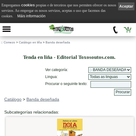
Empregamos
cookies
propias e de terceiros que nos permiten ofrecer os nosos
Aceptar
servizos. Ao empregar os nosos servizos, aceptas o uso que facemos das
cookies.
Máis información
0
::
Comezo
>
Catálogo en liña
>
Banda deseñada
Tenda en liña - Editorial Toxosoutos.com.
Ver categoría:
Lingua:
Procurar o seguinte texto:
Catálogo
>
Banda deseñada
Subcategorías relacionadas: