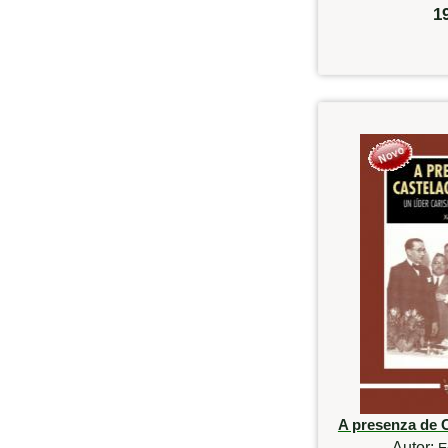
1
A presenza de 
Autor:
E