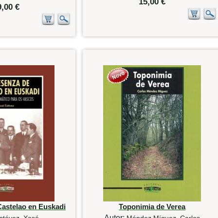
15,00 €
9,00 €
Castelao en Euskadi
Toponimia de Verea
Autor:
stévez, Xosé
Méndez Míguez, Carlos