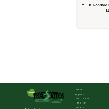
Autor:
Redondo A
1
Comezo
Empresa
Onde estamos
Ruta XPS
Contacto