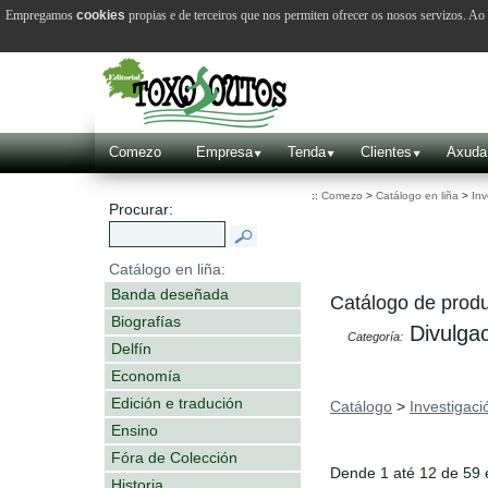
Empregamos
cookies
propias e de terceiros que nos permiten ofrecer os nosos servizos. A
Comezo
Empresa
Tenda
Clientes
Axuda
::
Comezo
>
Catálogo en liña
>
Inv
Procurar:
Catálogo en liña:
Banda deseñada
Catálogo de produ
Biografías
Divulgac
Categoría:
Delfín
Economía
Edición e tradución
Catálogo
>
Investigaci
Ensino
Fóra de Colección
Dende 1 até 12 de 59
Historia