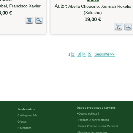
bel, Francisco Xavier
Autor:
Abella Chouciño, Xermán Roxelio
6,00 €
(Xelucho)
19,00 €
1
2
3
4
5
Seguinte >>
Outros productos e servizos
Tenda online
-
Queres publicar?
Catálogo en liña
-
Premios e convocatorias
Ofertas
-
Bases Premio Historia Medieval
Novedades
-
Próximos lanzamientos