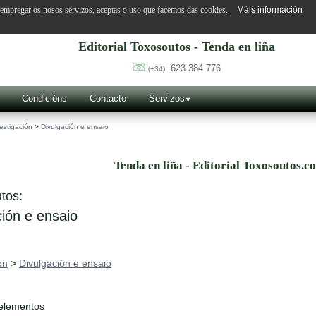
o empregar os nosos servizos, aceptas o uso que facemos das cookies.
Máis información
Editorial Toxosoutos - Tenda en liña
623 384 776
(+34)
Condicións
Contacto
Servizos
estigación
>
Divulgación e ensaio
Tenda en liña - Editorial Toxosoutos.c
tos:
ión e ensaio
ón
>
Divulgación e ensaio
 elementos