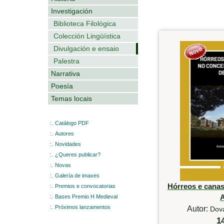
Investigación
Biblioteca Filológica
Colección Lingüística
Divulgación e ensaio
Palestra
Narrativa
Poesía
Temas locais
:.
Catálogo PDF
:.
Autores
:.
Novidades
:.
¿Queres publicar?
:.
Novas
:.
Galería de imaxes
Hórreos e canas
:.
Premios e convocatorias
:.
Bases Premio H Medieval
:.
Próximos lanzamentos
Autor:
Dova
1