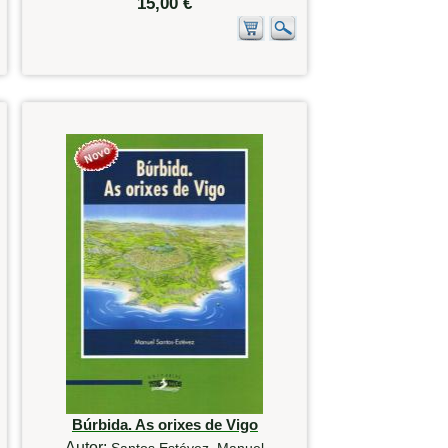
15,00 €
Búrbida. As orixes de Vigo
Autor:
Santos Estévez, Manuel