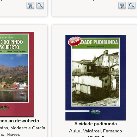
ndo ao descuberto
A cidade pudibunda
táns, Modesto e García
Autor:
Valcárcel, Fernando
no, Nieves