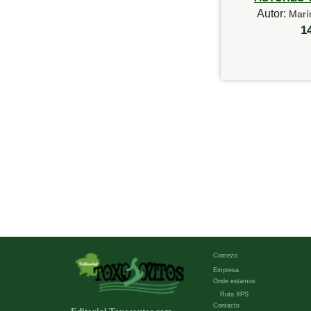
Autor:
Marí
1
Comezo
Empresa
Onde estamos
Ruta XPS
Contacto