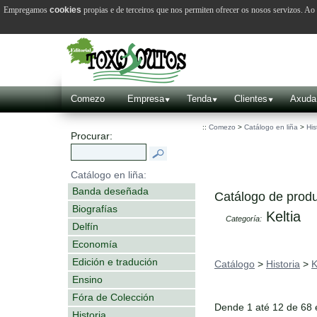
Empregamos
cookies
propias e de terceiros que nos permiten ofrecer os nosos servizos. A
Comezo
Empresa
Tenda
Clientes
Axuda
::
Comezo
>
Catálogo en liña
>
His
Procurar:
Catálogo en liña:
Banda deseñada
Catálogo de produ
Biografías
Keltia
Categoría:
Delfín
Economía
Edición e tradución
Catálogo
>
Historia
>
K
Ensino
Fóra de Colección
Dende 1 até 12 de 68
Historia