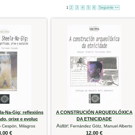
1
2
3
4
5
6
Seguinte >>
a-Na-Gig: reflexións
A CONSTRUCIÓN ARQUEOLÓXICA
ado, orixe e evoluc
DA ETNICIDADE
Autor:
o Cespón, Milagros
Fernández Götz, Manuel Alberto
3,00 €
12,00 €