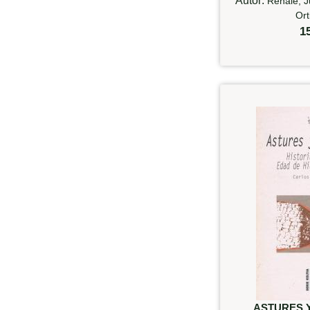
Autor:
Renale, J
Ort
1
ASTURES 