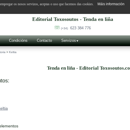
o empregar os nosos servizos, aceptas o uso que facemos das cookies.
Máis información
Editorial Toxosoutos - Tenda en liña
623 384 776
(+34)
Condicións
Contacto
Servizos
toria
>
Keltia
Tenda en liña - Editorial Toxosoutos.c
tos:
eltia
 elementos