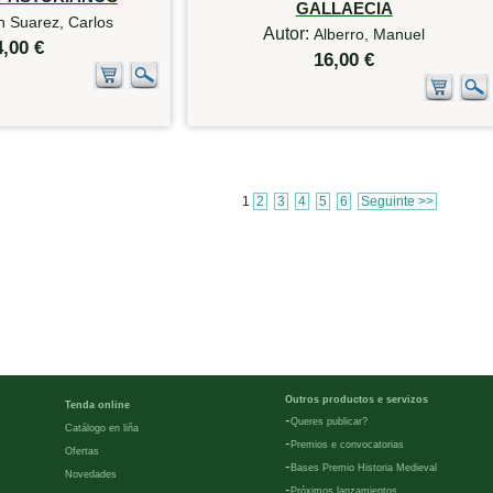
GALLAECIA
n Suarez, Carlos
Autor:
Alberro, Manuel
4,00 €
16,00 €
1
2
3
4
5
6
Seguinte >>
Outros productos e servizos
Tenda online
-
Queres publicar?
Catálogo en liña
-
Premios e convocatorias
Ofertas
-
Bases Premio Historia Medieval
Novedades
-
Próximos lanzamientos