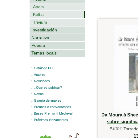
Anais
Keltia
Trivium
Investigación
Narrativa
Poesía
Temas locais
:.
Catálogo PDF
:.
Autores
:.
Novidades
:.
¿Queres publicar?
:.
Novas
:.
Galería de imaxes
:.
Premios e convocatorias
:.
Bases Premio H Medieval
Da Moura á Sheel
:.
Próximos lanzamentos
sobre signific
Autor:
Torrad
1