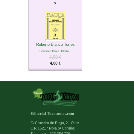
>
Roberto Blanco Torres
González Pérez, Clodio
6,50 €
4,00 €
Editorial Toxosoutos.com
C/ Cruceiro do Rego, 2 - Obre -
C.P. 15217 Noia (A Coruña)
Tlf:
623 384 776