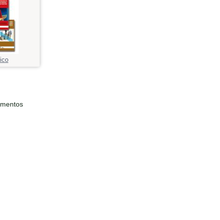
ico
ementos