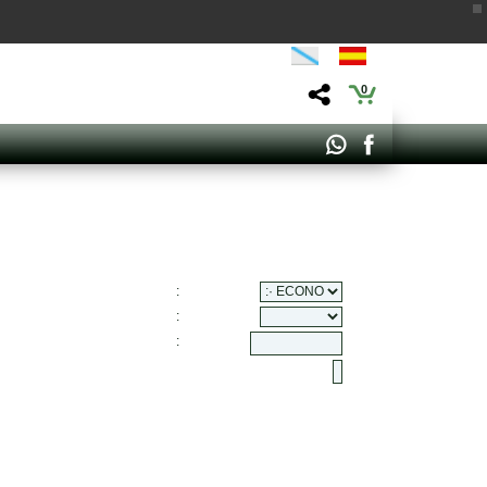
0
:
:
: