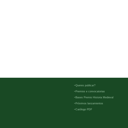
-
Queres publicar?
-
Premios e convocatorias
-
Bases Premio Historia Medieval
-
Próximos lanzamientos
-
Católogo PDF