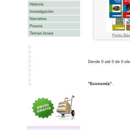
Historia
Investigación
Narrativa
Poesía
Temas locais
Ponto Bás
:.
:.
:.
:.
Dende 0 até 0 de 0 el
:.
:.
:.
:.
"Economía"
.
:.