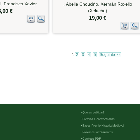
, Francisco Xavier
:
Abella Chouciño, Xermán Roxelio
6,00 €
(Xelucho)
19,00 €
1
2
3
4
5
Seguinte >>
-
Queres publicar?
-
Premios e convocatorias
-
Bases Premio Historia Medieval
-
Próximos lanzamientos
-
Católogo PDF