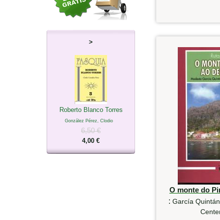
>
Roberto Blanco Torres
González Pérez, Clodio
6,50 €
4,00 €
O monte do Pi
:
García Quintán
Cente