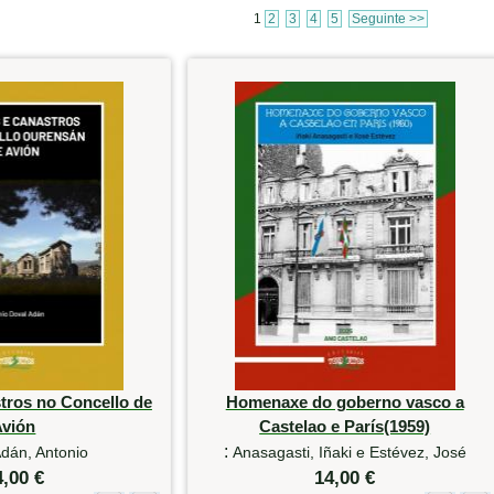
1
2
3
4
5
Seguinte >>
tros no Concello de
Homenaxe do goberno vasco a
Avión
Castelao e París(1959)
:
dán, Antonio
Anasagasti, Iñaki e Estévez, José
4,00 €
14,00 €