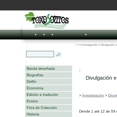
::
>
>
Investigación
>
Divulgación 
:
:
Banda deseñada
:
Biografías
Divulgación e
:
Delfín
Economía
Edición e tradución
>
Investigación
>
Divul
Ensino
Fóra de Colección
Dende 1 até 12 de 59
Historia