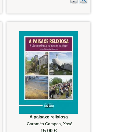
A paisaxe relixiosa
:
Caramés Campos, Xosé
15,00 €