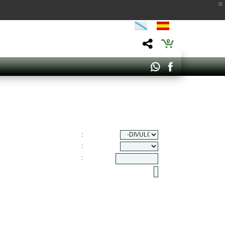
0
:
:
: