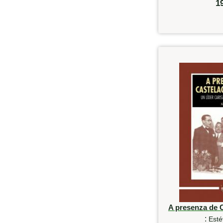
1
A presenza de 
:
Esté