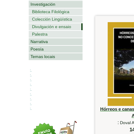
Investigación
Biblioteca Filológica
Colección Lingüística
Divulgación e ensaio
Palestra
Narrativa
Poesía
Temas locais
:.
:.
:.
:.
:.
:.
:.
:.
Hórreos e canas
:.
:
Doval A
1