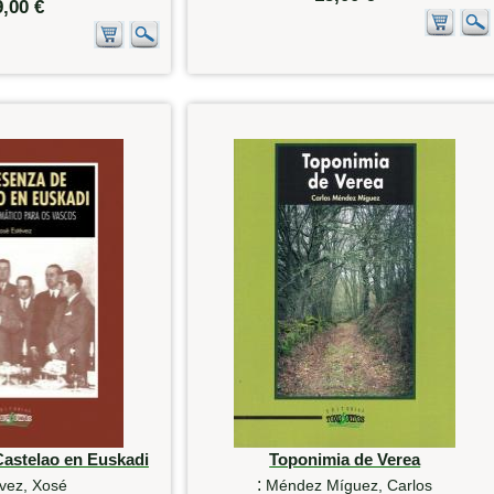
9,00 €
Castelao en Euskadi
Toponimia de Verea
:
vez, Xosé
Méndez Míguez, Carlos