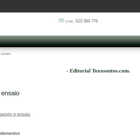
623 384 776
(+34)
e ensaio
- Editorial Toxosoutos.com.
 ensaio
gación e ensaio
 elementos