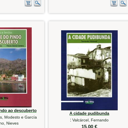
ndo ao descuberto
A cidade pudibunda
s, Modesto e García
:
Valcárcel, Fernando
no, Nieves
15,00 €