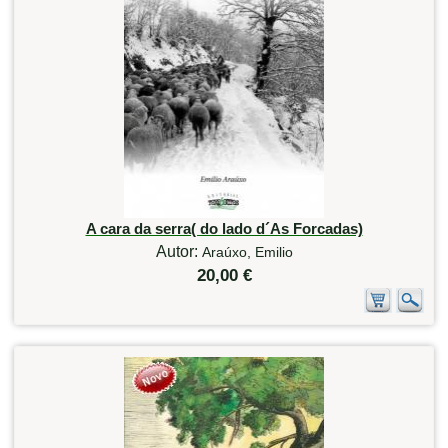
A cara da serra( do lado d´As Forcadas)
Autor:
Araúxo, Emilio
20,00 €