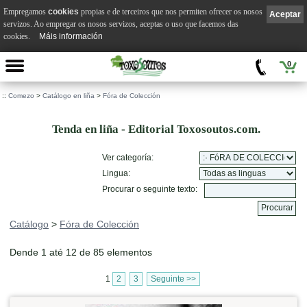
Empregamos
cookies
propias e de terceiros que nos permiten ofrecer os nosos
Aceptar
servizos. Ao empregar os nosos servizos, aceptas o uso que facemos das
cookies.
Máis información
0
::
Comezo
>
Catálogo en liña
>
Fóra de Colección
Tenda en liña - Editorial Toxosoutos.com.
Ver categoría:
Lingua:
Procurar o seguinte texto:
Catálogo
>
Fóra de Colección
Dende 1 até 12 de 85 elementos
1
2
3
Seguinte >>