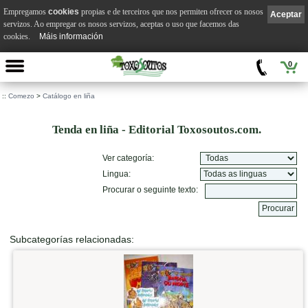
Empregamos
cookies
propias e de terceiros que nos permiten ofrecer os nosos
Aceptar
servizos. Ao empregar os nosos servizos, aceptas o uso que facemos das
cookies.
Máis información
0
::
Comezo
>
Catálogo en liña
Tenda en liña - Editorial Toxosoutos.com.
Ver categoría:
Lingua:
Procurar o seguinte texto:
Subcategorías relacionadas: