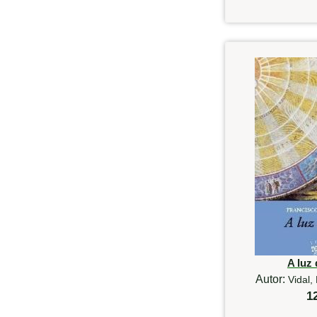
A luz 
Autor:
Vidal,
1