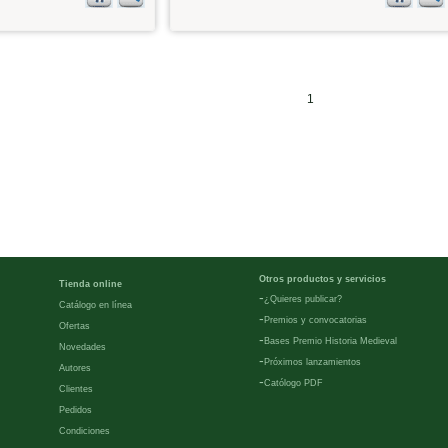
1
Otros productos y servicios
Tienda online
-
¿Quieres publicar?
Catálogo en línea
-
Premios y convocatorias
Ofertas
-
Bases Premio Historia Medieval
Novedades
-
Próximos lanzamientos
Autores
-
Católogo PDF
Clientes
Pedidos
Condiciones