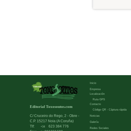
Inicio
Empresa
Localización
Ruta GPS
Contacto
Editorial Toxosoutos.com
Código QR - Cáptura rápida
C/ Cruceiro do Rego, 2 - Obre -
Noticias
C.P. 15217 Noia (A Coruña)
Galería
Tlf:
623 384 776
+34
Redes Sociales