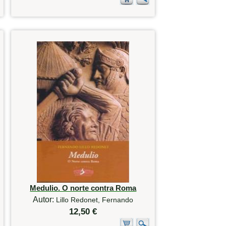
Medulio. O norte contra Roma
Autor:
Lillo Redonet, Fernando
12,50 €