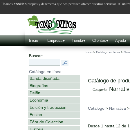
Usamos
cookies
propias y de terceros que nos permiten ofrecer nuestros servicios. Al utiliz
Inicio
Empresa
Tienda
Clientes
Ayuda
::
Inicio
>
Catálogo en línea
>
Narr
Buscar:
Catálogo en línea:
Banda diseñada
Catálogo de produ
Biografías
Narrativ
Categoría:
Delfín
Economía
Edición y traducción
Catálogo
>
Narrativa
Ensino
Fóra de Colección
Desde 1 hasta 12 de 
Historia