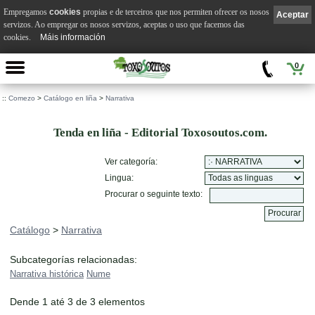
Empregamos
cookies
propias e de terceiros que nos permiten ofrecer os nosos
Aceptar
servizos. Ao empregar os nosos servizos, aceptas o uso que facemos das
cookies.
Máis información
0
::
Comezo
>
Catálogo en liña
>
Narrativa
Tenda en liña - Editorial Toxosoutos.com.
Ver categoría:
Lingua:
Procurar o seguinte texto:
Catálogo
>
Narrativa
Subcategorías relacionadas:
Narrativa histórica
Nume
Dende 1 até 3 de 3 elementos