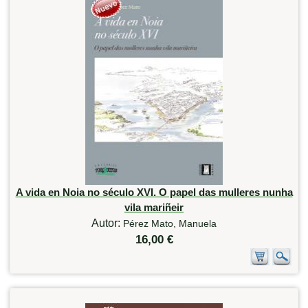
A vida en Noia no século XVI. O papel das mulleres nunha
vila mariñeir
Autor:
Pérez Mato, Manuela
16,00 €