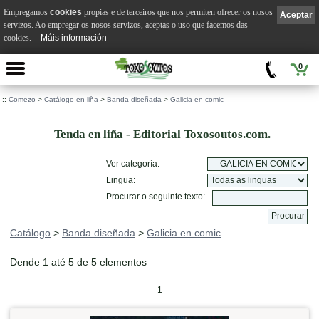
Empregamos
cookies
propias e de terceiros que nos permiten ofrecer os nosos
Aceptar
servizos. Ao empregar os nosos servizos, aceptas o uso que facemos das
cookies.
Máis información
0
::
Comezo
>
Catálogo en liña
>
Banda diseñada
>
Galicia en comic
Tenda en liña - Editorial Toxosoutos.com.
Ver categoría:
Lingua:
Procurar o seguinte texto:
Catálogo
>
Banda diseñada
>
Galicia en comic
Dende 1 até 5 de 5 elementos
1