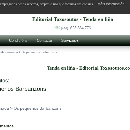
o empregar os nosos servizos, aceptas o uso que facemos das cookies.
Máis información
Editorial Toxosoutos - Tenda en liña
623 384 776
(+34)
Condicións
Contacto
Servizos
nda diseñada
>
Os pequenos Barbanzóns
Tenda en liña - Editorial Toxosoutos.c
tos:
enos Barbanzóns
eñada
>
Os pequenos Barbanzóns
ementos