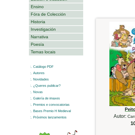
Ensino
Fóra de Colección
Historia
Investigación
Narrativa
Poesía
Temas locais
:.
Catálogo PDF
:.
Autores
:.
Novidades
:.
¿Queres publicar?
:.
Novas
:.
Galería de imaxes
:.
Premios e convocatorias
Peit
:.
Bases Premio H Medieval
Autor:
Car
:.
Próximos lanzamentos
1