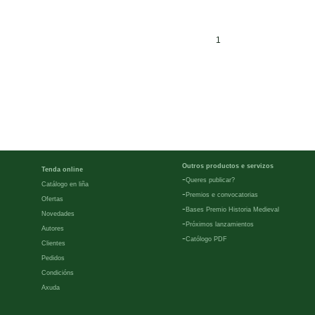
1
Outros productos e servizos
Tenda online
-
Queres publicar?
Catálogo en liña
-
Premios e convocatorias
Ofertas
-
Bases Premio Historia Medieval
Novedades
-
Próximos lanzamientos
Autores
-
Católogo PDF
Clientes
Pedidos
Condicións
Axuda