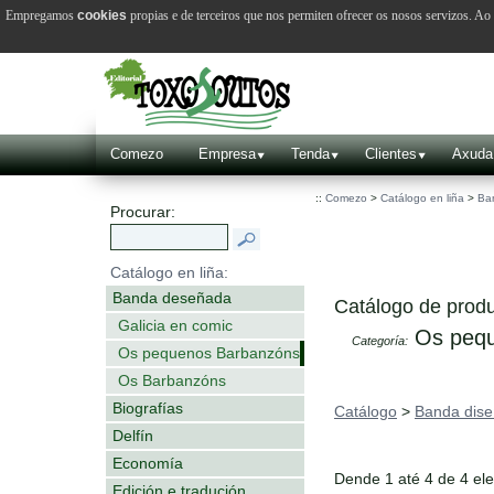
Empregamos
cookies
propias e de terceiros que nos permiten ofrecer os nosos servizos. A
Comezo
Empresa
Tenda
Clientes
Axuda
::
Comezo
>
Catálogo en liña
>
Ba
Procurar:
Catálogo en liña:
Banda deseñada
Catálogo de produ
Galicia en comic
Os pequ
Categoría:
Os pequenos Barbanzóns
Os Barbanzóns
Biografías
Catálogo
>
Banda dis
Delfín
Economía
Dende 1 até 4 de 4 el
Edición e tradución