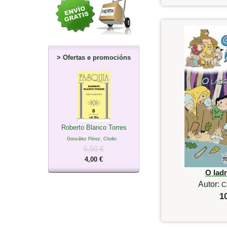
>
Ofertas e promocións
Roberto Blanco Torres
González Pérez, Clodio
6,50 €
4,00 €
O lad
Autor:
C
1