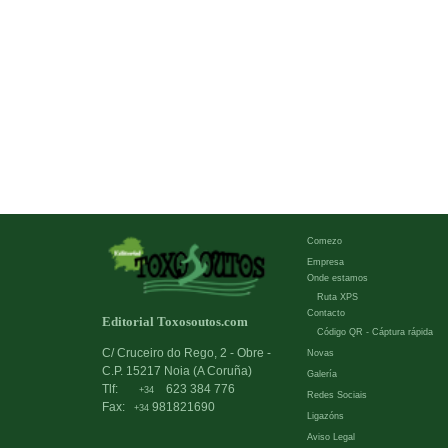
Comezo
Empresa
Onde estamos
Ruta XPS
Contacto
Editorial Toxosoutos.com
Código QR - Cáptura rápida
C/ Cruceiro do Rego, 2 - Obre -
Novas
C.P. 15217 Noia (A Coruña)
Galería
Tlf:
623 384 776
+34
Redes Sociais
Fax:
981821690
+34
Ligazóns
Aviso Legal