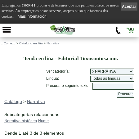
Empregamos
cookies
propias e de terceiros que nos permiten ofrecer os nosos
Aceptar
servizos. Ao empregar os nosos servizos, aceptas o uso que facemos das
cookies.
Máis información
0
::
Comezo
>
Catálogo en liña
>
Narrativa
Tenda en liña - Editorial Toxosoutos.com.
Ver categoría:
Lingua:
Procurar o seguinte texto:
Catálogo
>
Narrativa
Subcategorías relacionadas:
Narrativa histórica
Nume
Dende 1 até 3 de 3 elementos